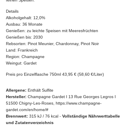
feinen Speisen.
Details
Alkoholgehalt:
12,0%
Ausbau:
36 Monate
Genießen:
zu leichte Speisen mit Meeresfrüchten
Genießen bis:
2030
Rebsorten:
Pinot Meunier, Chardonnay, Pinot Noir
Land:
Frankreich
Region:
Champagne
Weingut:
Gardet
Preis pro Einzelflasche 750ml 43,95 € (58,60 €/Liter)
Allergene:
Enthält Sulfite
Hersteller:
Champagne Gardet I 13 Rue Georges Legros I
51500 Chigny-Les-Roses, https://www.champagne-
gardet.com/en/home/#
Brennwert:
315 kJ / 76 kcal -
Vollständige Nährwerttabelle
und Zutatenverzeichnis