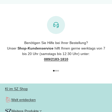
Benötigen Sie Hilfe bei Ihrer Bestellung?
Unser
Shop-Kundenservice
hilft Ihnen gerne werktags von 7
bis 20 Uhr (samstags bis 12:30 Uhr) unter:
089/2183-1810
Gehe zu Element 1
Gehe zu Element 2
Gehe zu Element 3
Gehe zu Element 4
KI im SZ Shop
Welt entdecken
Weitere Produkte