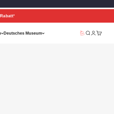
Rabatt
*
n
Deutsches Museum
Vorteilswelt
Suche
Warenkor