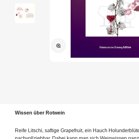
Bild vergrößern
Wissen über Rotwein
Reife Litschi, saftige Grapefruit, ein Hauch Holunderbl
nachvollziehbar. Dabei kann man sich Weinwissen ganz l