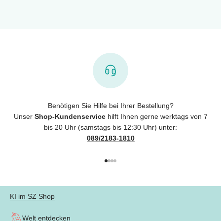
Benötigen Sie Hilfe bei Ihrer Bestellung?
Unser
Shop-Kundenservice
hilft Ihnen gerne werktags von 7
bis 20 Uhr (samstags bis 12:30 Uhr) unter:
089/2183-1810
Gehe zu Element 1
Gehe zu Element 2
Gehe zu Element 3
Gehe zu Element 4
KI im SZ Shop
Welt entdecken