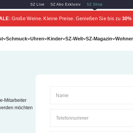
SZ Live
SZ Abo Exklusiv
SZ Shop
SALE
: Große Weine. Kleine Preise. Genießen Sie bis zu
30% 
st
Schmuck
Uhren
Kinder
SZ-Welt
SZ-Magazin
Wohne
Name
e-Mitarbeiter
 werden möchten
Telefonnummer