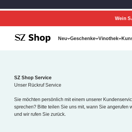
Zum Inhalt springen
Zum Hauptinhalt springen
Wein 
SZ Erleben
Neu
Geschenke
Vinothek
Kun
SZ Shop Service
Unser Rückruf Service
Sie möchten persönlich mit einem unserer Kundenservic
sprechen? Bitte teilen Sie uns mit, wann Sie angerufen
und wir rufen Sie zurück.