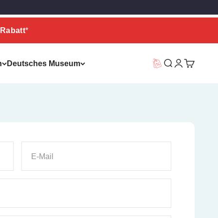
Rabatt
*
n
Deutsches Museum
Vorteilswelt
Suche
Warenkor
E-Mail