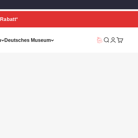
Rabatt
*
n
Deutsches Museum
Vorteilswelt
Suche
Warenkor